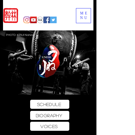
ME
NU
PHOTO: KENJI Nishida
SCHEDULE
BIOGRAPHY
VOICES