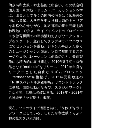
幼少時和太鼓・郷土芸能に出会い、その後合唱
団入団、和太鼓・ドラム・パーカッションを学
ぶ。団員として多くの国内公演をはじめ海外公
演にも参加。大学在学中より和太鼓のキャリア
を本格化させながら、地方都市の郷土芸能を訪
ね現地にて学ぶ。ライブイベントのプロデュー
スや教育機関での演奏活動およびワークショッ
プをスタート。並行してクラブやライブハウス
にてセッションを重ね、ジャンルを超えた多く
のミュージシャンと競演。
ソロで展開するステ
ージやコラボレーションは勿論のこと、楽曲製
作にも精力的に取り組む。2010年8月初ソロ作
品となる"molecule"をリリース。2012年自身を
リーダーとした自由なリズムプロジェク
ト"sixthsense"を旗揚げ。2015年元旦放送の
「NHKスペシャル京都御所」サウンドトラック
に参加。講師活動とならび、スタジオワークも
こなす等、活動は多岐に亘る。2017年・2021年
八神純子「ヤガ祭り」出演。
現在、ソロのライブ活動と共に、"うねり"をライ
フワークとしている。しもたか和太鼓くらぶ／
和の杜スタジオ講師。