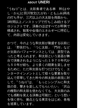
UNERI
ABOUT
"うねり"とは、太鼓奏者である林 幹(はや
し・かん)と田川智文(たがわ・ともふみ)両名
の打ち手が、三尺以上の大太鼓を両面から、
1時間以上ノンストップで打ちこみ続けるプ
ロジェクトです。演奏のほぼすべてが即興で
構成され、観客や会場のエネルギーに呼応し
て、内容は変化していきます。
かつて、今のような和太鼓が隆盛する以前に
は、「野良打ち」「つじ太鼓」「門付」など
が太鼓のパフォーマンスとしては、原型であ
ったと考えられます。和太鼓という楽器が舞
台で演奏されるようになった１９７０年代か
ら５０年が経ち、より多くの聴衆を楽しませ
るために、ただ和太鼓を打つだけでなく、エ
ンターテインメントとして様々な要素を取り
込んで昇華してきた昨今の和太鼓の表現に対
して、"うねり"は、「もっとシンプルに和太
鼓の音、響きを楽しんでもらいたい」「沢山
の種類の和太鼓を使わなくても、大太鼓のみ
でも感動を覚える演奏は可能だ」という想い
を強く持ち、拠点となる東京をはじめ、各地
を巡業しています。