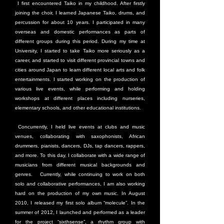
I first encountered Taiko in my childhood. After firstly
joining the choir, I learned Japanese Taiko, drums, and
percussion for about 10 years. I participated in many
overseas and domestic performances as parts of
different groups during this period. During my time at
University, I started to take Taiko more seriously as a
career, and started to visit different provincial towns and
cities around Japan to learn different local arts and folk
entertainments. I started working on the production of
various live events, while performing and holding
workshops at different places including nurseries,
elementary schools, and other educational institutions.
Concurrently, I held live events at clubs and music
venues, collaborating with saxophonists, African
drummers, pianists, dancers, DJs, tap dancers, rappers,
and more. To this day, I collaborate with a wide range of
musicians from different musical backgrounds and
genres. Currently, while continuing to work on both
solo and collaborative performances, I am also working
hard on the production of my own music. In August
2010, I released my first solo album “molecule”. In the
summer of 2012, I launched and performed as a leader
for the project “sixthsense”, a rhythm group with