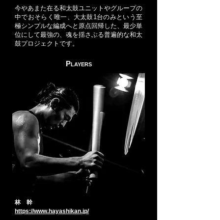
今やあまた在る和太鼓ユニットやグループの
中でおそらく唯一、大太鼓1台のみという至
極シンプルな編成へと原点回帰した、最少単
位にして最強の、魂を揺さぶる普遍的な和太
鼓プロジェクトです。
P
LAYERS
林 幹
https://www.hayashikan.jp/