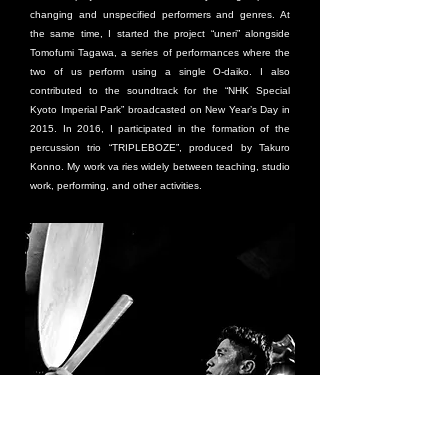
changing and unspecified performers and genres. At
the same time, I started the project “uneri” alongside
Tomofumi Tagawa, a series of performances where the
two of us perform using a single O-daiko. I also
contributed to the soundtrack for the “NHK Special
Kyoto Imperial Park” broadcasted on New Year’s Day in
2015. In 2016, I participated in the formation of the
percussion trio “TRIPLEBOZE”, produced by Takuro
Konno. My work va ries widely between teaching, studio
work, performing, and other activities.