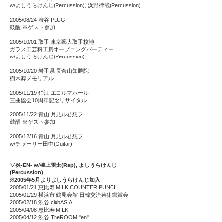
w/よしうらけんじ(Percussion), 浜野律哉(Percussion)
2005/08/24 渋谷 PLUG
鼓醒 ※ゲスト参加
2005/10/01 取手 東京藝大取手校地
ガラス工芸科工房オープニングパーティー
w/よしうらけんじ(Percussion)
2005/10/20 岩手県 長倉山知勝院
樹木葬メモリアル
2005/11/19 狛江 エコルマホール
三曲協会10周年記念リサイタル
2005/11/22 青山 月見ル君想フ
鼓醒 ※ゲスト参加
2005/12/16 青山 月見ル君想フ
w/チャーリー田中(Guitar)
▽炎-EN- w/檀上雷太(Rap), よしうらけんじ
(Percussion)
※2005年5月よりよしうらけんじ加入
2005/01/21 恵比寿 MILK COUNTER PUNCH
2005/01/29 横浜市 鶴見会館 日韓交流芸術鑑賞会
2005/02/18 渋谷 clubASIA
2005/04/08 恵比寿 MILK
2005/04/12 渋谷 TheROOM "en"