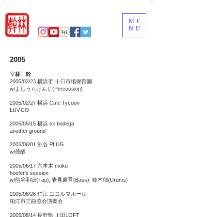
ME
NU
2005
▽林 幹
2005/02/23 横浜市 十日市場保育園
w/よしうらけんじ(Percussion)
2005/02/27 横浜 Cafe Tycoon
LUV.CO
2005/05/15 横浜 ex.bodega
another ground
2005/06/01 渋谷 PLUG
w/鼓醒
2005/06/17 六本木 moku
hoofer's session
w/熊谷和徳(Tap), 岩見慶吾(Bass), 鈴木郁(Drums)
2005/06/26 狛江 エコルマホール
狛江市三曲協会演奏会
2005/08/14 長野県 上田LOFT