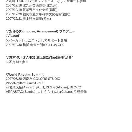
※九州TOURにパーカッショニストとしてサポート参加
2007/12/18 北九州芸術劇場(北九州)
2007/12/19 筑紫野市文化会館(福岡)
2007/12/20 福岡市立少年科学文化会館(福岡)
2007/12/21 熊本県立劇場(熊本)
▽安部心(Compose, Arrangement) プロデュー
ス"easol"
※パーカッショニストとしてサポート参加
2007/12/30 横浜 創造空間9001 LUV.CO
▽東京 代々木ANCE 浦上雄次(Tap)主催"足音"
※不定期で参加
▽World Rhythm Summit
2007/05/20 西麻布 COLORS STUDIO
WorldRhythmSummit vol.1
w/岩原大輔(African), 武田ヒロユキ(African), BLOCO
ARRASTAO(Samba), よしうらけんじ(Cuban), 浜野律哉
(Cuban)
2007/07/16 渋谷 PLUG WorldRhythmSummit vol.2
w/Winchster Nii Tete(African), よしうらけんじ
(Percussion), 浜野律哉(Percussion)
Special Guest: 深町純(Keyboard)
▽EarthVerseMusic presents "SOLO LIVE nights" プロ
デュース