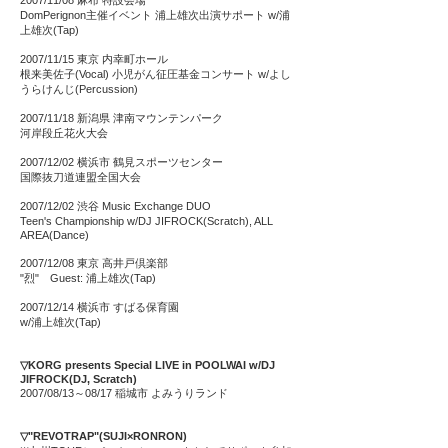
2007/11/08 麻布 特設会場
DomPerignon主催イベント 浦上雄次出演サポート w/浦
上雄次(Tap)
2007/11/15 東京 内幸町ホール
根来美佐子(Vocal) 小児がん征圧基金コンサート w/よし
うらけんじ(Percussion)
2007/11/18 新潟県 津南マウンテンパーク
河岸段丘花火大会
2007/12/02 横浜市 鶴見スポーツセンター
国際抜刀道連盟全国大会
2007/12/02 渋谷 Music Exchange DUO
Teen's Championship w/DJ JIFROCK(Scratch), ALL
AREA(Dance)
2007/12/08 東京 高井戸倶楽部
"烈" Guest: 浦上雄次(Tap)
2007/12/14 横浜市 すばる保育園
w/浦上雄次(Tap)
▽KORG presents Special LIVE in POOLWAI w/DJ
JIFROCK(DJ, Scratch)
2007/08/13～08/17 稲城市 よみうりランド
▽"REVOTRAP"(SUJI×RONRON)