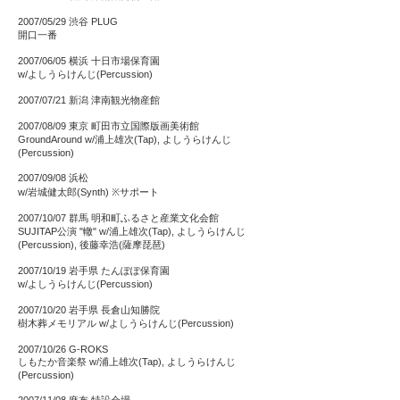
2007/05/29 渋谷 PLUG
開口一番
2007/06/05 横浜 十日市場保育園
w/よしうらけんじ(Percussion)
2007/07/21 新潟 津南観光物産館
2007/08/09 東京 町田市立国際版画美術館
GroundAround w/浦上雄次(Tap), よしうらけんじ
(Percussion)
2007/09/08 浜松
w/岩城健太郎(Synth) ※サポート
2007/10/07 群馬 明和町ふるさと産業文化会館
SUJITAP公演 "轍" w/浦上雄次(Tap), よしうらけんじ
(Percussion), 後藤幸浩(薩摩琵琶)
2007/10/19 岩手県 たんぽぽ保育園
w/よしうらけんじ(Percussion)
2007/10/20 岩手県 長倉山知勝院
樹木葬メモリアル w/よしうらけんじ(Percussion)
2007/10/26 G-ROKS
しもたか音楽祭 w/浦上雄次(Tap), よしうらけんじ
(Percussion)