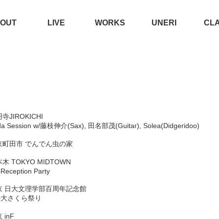
OUT
LIVE
WORKS
UNERI
CL
円寺JIROKICHI
eda Session w/藤枝伸介(Sax), 田名部茂(Guitar), Solea(Didgeridoo)
6 東京町田市 でんでん虫の家
六本木 TOKYO MIDTOWN
eception Party
0 東京 日大文理学部百周年記念館
か大さくら祭り
 inF