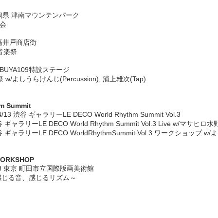
5 新潟県 津南マウンテンパーク
会
 下高井戸商店街
音楽祭
SHIBUYA109特設ステージ
/よしうらけんじ(Percussion), 浦上雄次(Tap)
m Summit
4/13 渋谷 ギャラリーLE DECO World Rhythm Summit Vol.3
渋谷 ギャラリーLE DECO World Rhythm Summit Vol.3 Live w/マサ
渋谷 ギャラリーLE DECO WorldRhythmSummit Vol.3 ワークショップ w/
WORKSHOP
8/08 東京 町田市立国際版画美術館
感じる音、感じるリズム～