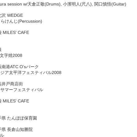
akura session w/天倉正敬(Drums), 小濱明人(尺八), 関口慎悟(Guitar)
下北沢 WEDGE
うらけんじ(Percussion)
袋 MILES' CAFE
根
字焼2008
 大阪南港ATC O'sパーク
Oアジア太平洋フェスティバル2008
 下高井戸商店街
かサマーフェスティバル
袋 MILES' CAFE
7 岩手県 たんぽぽ保育園
 岩手県 長倉山知勝院
ル