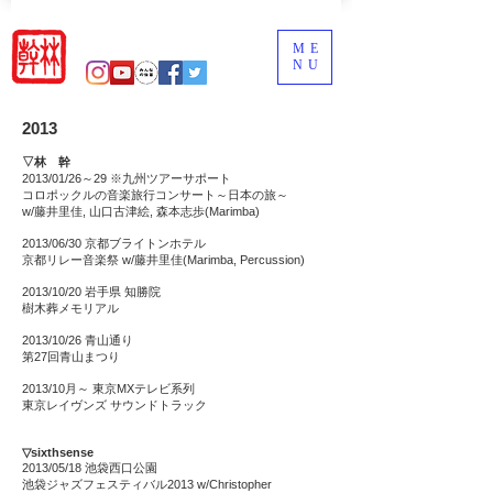
ME
NU
2013
▽林 幹
2013/01/26～29 ※九州ツアーサポート
コロポックルの音楽旅行コンサート～日本の旅～
w/藤井里佳, 山口古津絵, 森本志歩(Marimba)
2013/06/30 京都ブライトンホテル
京都リレー音楽祭 w/藤井里佳(Marimba, Percussion)
2013/10/20 岩手県 知勝院
樹木葬メモリアル
2013/10/26 青山通り
第27回青山まつり
2013/10月～ 東京MXテレビ系列
東京レイヴンズ サウンドトラック
▽sixthsense
2013/05/18 池袋西口公園
池袋ジャズフェスティバル2013 w/Christopher