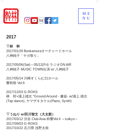
ME
NU
2017
▽林 幹
2017/01/29 Bunkamuraオーチャードホール
​八神純子「ヤガ祭り」
2017/05/06(Sat)～05/12(Fri) ラジオON AIR
八神純子 MUSIC TOWN出演 w/ 八神純子
2017/05/14 川崎すくらむ21ホール
響和祭 Vol.9
2017/12/03 G-ROKS
林 幹×浦上雄次 "Ground Around - 邂逅- w/浦上 雄次
(Tap dance), ヤマザキタケル(Piano, Synth)
▽うねり w/田川智文（大太鼓）
2017/03/12 渋谷 Club Asia 粋響Vol.4 ～suikyo～
2017/09/03 G-ROKS
2017/10/22 石川県 浅野太鼓